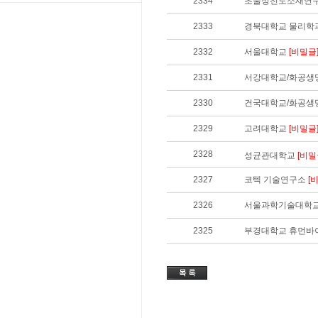
2334
초물성전도소재연
2333
경북대학교 물리학
2332
서울대학교
[비밀글
2331
서강대학교/화공생
2330
건국대학교/화공생명에
2329
고려대학교
[비밀글
2328
성균관대학교
[비밀
2327
코텍 기술연구소
[
2326
서울과학기술대학교 생
2325
부경대학교 휴먼바이오