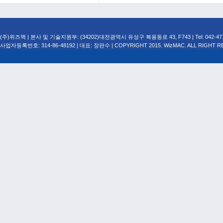
(주)위즈맥 | 본사 및 기술지원부: (34202)대전광역시 유성구 복용동로 43, F743 | Tel: 042-471-749
사업자등록번호: 314-86-48192 | 대표: 장판수 | COPYRIGHT 2015. WizMAC. ALL RIGHT R