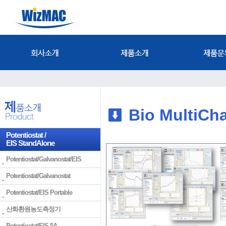
Bio MultiCh
Potentiostat /
EIS StandAlone
Potentiostat/Galvanostat/EIS
Potentiostat/Galvanostat
Potentiostat/EIS Portable
산화환원농도측정기
Potentiostat/EIS 5A