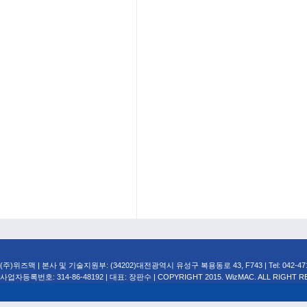
(주)위즈맥 | 본사 및 기술지원부: (34202)대전광역시 유성구 복용동로 43, F743 | Tel: 042-471-749
사업자등록번호: 314-86-48192 | 대표: 장판수 | COPYRIGHT 2015. WizMAC. ALL RIGHT R