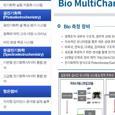
전기화학 실험 자동화 시스템
광전기화학
(Photoelectrochemistry)
광전기화학 셀 특성 평가 시스템
광촉매 박막 고속 대량 스크리닝
라만 분광 측정 시스템
분광전기화학
(Spectroelectrochemistry)
기본형 전기화학 UV-VIS 통합 분
석
고급형 전기화학 UV-VIS 통합 분
석
항온챔버
저저항 임피던스 분석용 일체 솔루
션