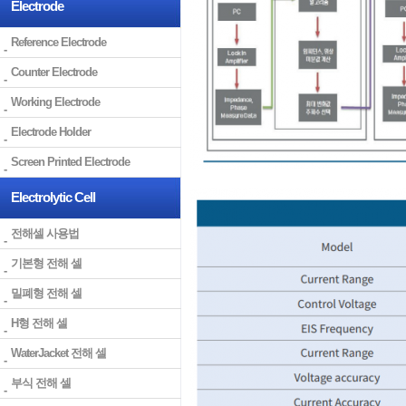
Electrode
Reference Electrode
Counter Electrode
Working Electrode
Electrode Holder
Screen Printed Electrode
Electrolytic Cell
전해셀 사용법
기본형 전해 셀
밀폐형 전해 셀
H형 전해 셀
WaterJacket 전해 셀
부식 전해 셀