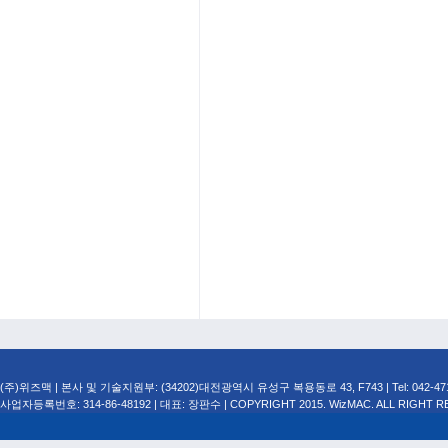
(주)위즈맥 | 본사 및 기술지원부: (34202)대전광역시 유성구 복용동로 43, F743 | Tel: 042-471-749
사업자등록번호: 314-86-48192 | 대표: 장판수 | COPYRIGHT 2015. WizMAC. ALL RIGHT R