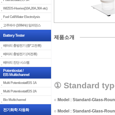
WIZEIS-Hseries(10A,20A,30A etc)
Fuel Cell/Water Electrolysis
고주파수 (100kHz) 임피던스
Battery Tester
제품소개
배터리 충방전기 (중*고전류)
배터리 충방전기 (저전류)
배터리 진단 시스템
Potentiostat /
EIS Multichannel
Multi Potentiostat/EIS 1A
①
Standard type
Multi Potentiostat/EIS 2A
○
Model : Standard-Glass-Roun
Bio Multichannel
전기화학 자동화
○
Model :
Standard-Glass-Roun