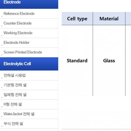
Electrode
Reference Electrode
Counter Electrode
Working Electrode
Electrode Holder
Screen Printed Electrode
Electrolytic Cell
전해셀 사용법
기본형 전해 셀
밀폐형 전해 셀
H형 전해 셀
WaterJacket 전해 셀
부식 전해 셀