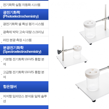
전기화학 실험 자동화 시스템
광전기화학
(Photoelectrochemistry)
광전기화학 셀 특성 평가 시스템
광촉매 박막 고속 대량 스크리닝
라만 분광 측정 시스템
분광전기화학
(Spectroelectrochemistry)
기본형 전기화학 UV-VIS 통합 분
석
고급형 전기화학 UV-VIS 통합 분
석
항온챔버
저저항 임피던스 분석용 일체 솔루
션