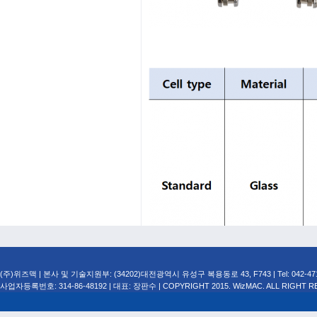
(주)위즈맥 | 본사 및 기술지원부: (34202)대전광역시 유성구 복용동로 43, F743 | Tel: 042-471-749
사업자등록번호: 314-86-48192 | 대표: 장판수 | COPYRIGHT 2015. WizMAC. ALL RIGHT R