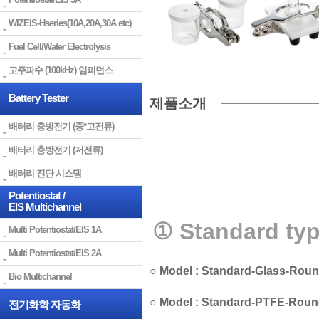
WIZEIS-Hseries(10A,20A,30A etc)
Fuel Cell/Water Electrolysis
고주파수 (100kHz) 임피던스
Battery Tester
제품소개
배터리 충방전기 (중*고전류)
배터리 충방전기 (저전류)
배터리 진단 시스템
Potentiostat /
EIS Multichannel
① Standard type
Multi Potentiostat/EIS 1A
Multi Potentiostat/EIS 2A
○
Model : Standard-Glass-Roun
Bio Multichannel
○
Model :
Standard-PTFE-Roun
전기화학 자동화