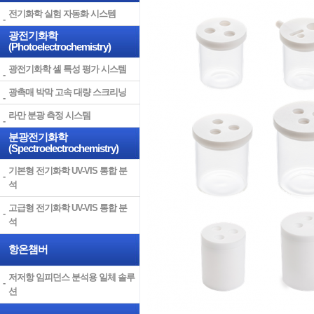
전기화학 실험 자동화 시스템
광전기화학
(Photoelectrochemistry)
광전기화학 셀 특성 평가 시스템
광촉매 박막 고속 대량 스크리닝
라만 분광 측정 시스템
분광전기화학
(Spectroelectrochemistry)
기본형 전기화학 UV-VIS 통합 분
석
고급형 전기화학 UV-VIS 통합 분
석
항온챔버
저저항 임피던스 분석용 일체 솔루
션