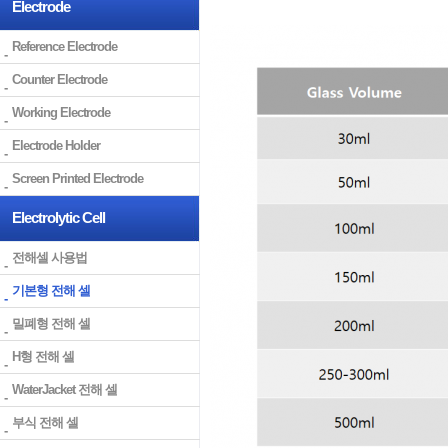
Electrode
Reference Electrode
Counter Electrode
Working Electrode
Electrode Holder
Screen Printed Electrode
Electrolytic Cell
전해셀 사용법
기본형 전해 셀
밀폐형 전해 셀
H형 전해 셀
WaterJacket 전해 셀
부식 전해 셀