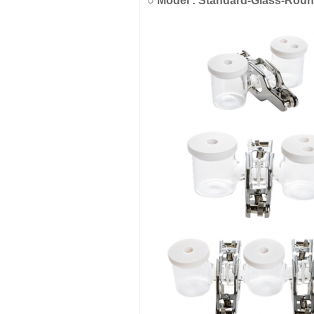
○
Model :
Standard-Glass-Roun