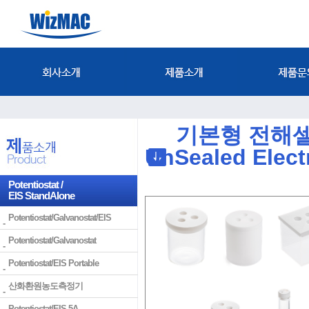
기본형 전해셀 ( Sta
UnSealed Elect
Potentiostat /
EIS StandAlone
Potentiostat/Galvanostat/EIS
Potentiostat/Galvanostat
Potentiostat/EIS Portable
산화환원농도측정기
Potentiostat/EIS 5A