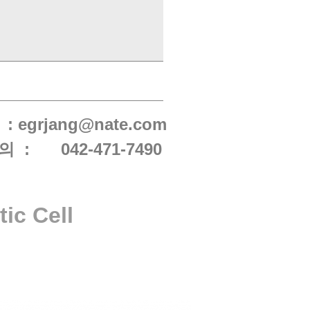
 :
egrjang@nate.com
의 :
042-4
71-7490
ic Cell