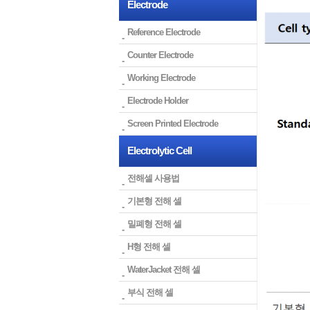
Electrode
Reference Electrode
Counter Electrode
Working Electrode
Electrode Holder
Screen Printed Electrode
Electrolytic Cell
전해셀 사용법
기본형 전해 셀
밀폐형 전해 셀
H형 전해 셀
WaterJacket 전해 셀
부식 전해 셀