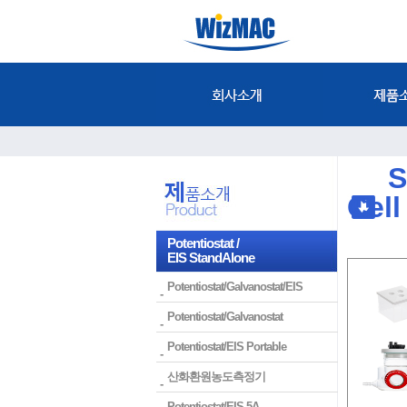
Spe
Cel
Potentiostat /
EIS StandAlone
Potentiostat/Galvanostat/EIS
Potentiostat/Galvanostat
Potentiostat/EIS Portable
산화환원농도측정기
Potentiostat/EIS 5A