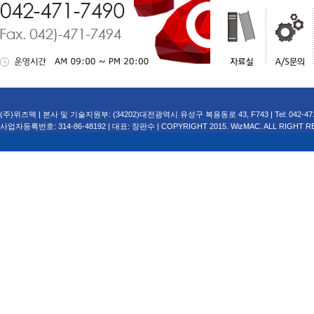
(주)위즈맥 | 본사 및 기술지원부: (34202)대전광역시 유성구 복용동로 43, F743 | Tel: 042-471-749
사업자등록번호: 314-86-48192 | 대표: 장판수 | COPYRIGHT 2015. WizMAC. ALL RIGHT R