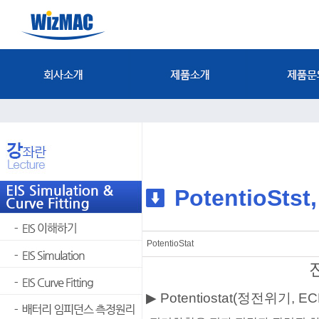
PotentioStst,
PotentioStat
▶ Potentiostat(정전위기, EC