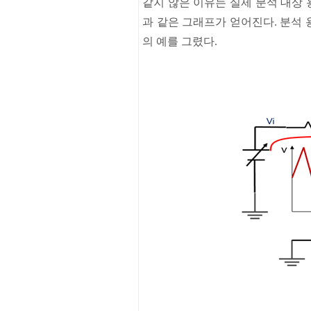
같지
않은
이유는
실제
분석
대상
과
같은
그래프가
얻어진다
.
분석
의
예를
그렸다
.