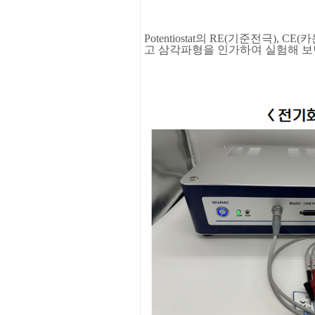
Potentiostat
의
RE(
기준전극
), CE(
카
고
삼각파형을
인가하여
실험해
보