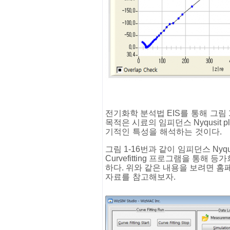
전기화학
분석법
EIS
를
통해
그림
목적은
시료의
임피던스
Nyqusit pl
기적인
특성을
해석하는
것이다
.
그림
1-16
번과
같이
임피던스
Nyqui
Curvefitting
프로그램을
통해
등가
하다
.
위와
같은
내용을
보려면
홈
자료를
참고해보자
.