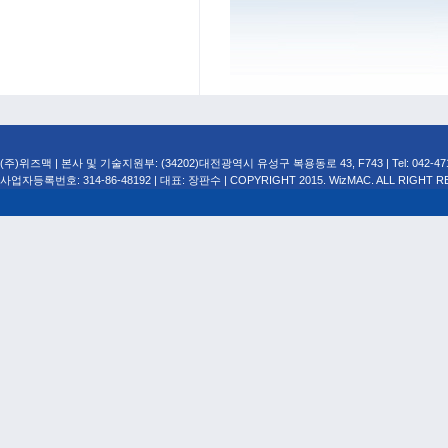
(주)위즈맥 | 본사 및 기술지원부: (34202)대전광역시 유성구 복용동로 43, F743 | Tel: 042-471-749
사업자등록번호: 314-86-48192 | 대표: 장판수 | COPYRIGHT 2015. WizMAC. ALL RIGHT R